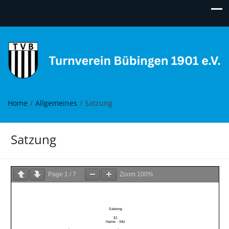
Turnverein Bübingen
Move it!
Home
Allgemeines
Satzung
Satzung
Page
1
/
7
Zoom
100%