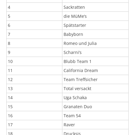
4
Sackratten
5
die MüMe‘s
6
Spätstarter
7
Babyborn
8
Romeo und Julia
9
Scharni’s
10
Blubb Team 1
11
California Dream
12
Team Treffsicher
13
Total versackt
14
Uga Schaka
15
Granaten Duo
16
Team 54
17
Raver
18
Drucksis