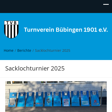
Turnverein Bübingen
Move it!
Home
Berichte
Sacklochturnier 2025
Sacklochturnier 2025