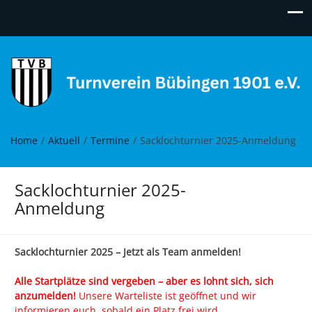
Turnverein Bübingen
Move it!
Home
Aktuell
Termine
Sacklochturnier 2025-Anmeldung
Sacklochturnier 2025-
Anmeldung
Sacklochturnier 2025 – Jetzt als Team anmelden!
Alle Startplätze sind vergeben – aber es lohnt sich, sich
anzumelden!
Unsere Warteliste ist geöffnet und wir
informieren euch, sobald ein Platz frei wird.